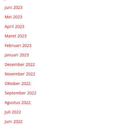
Juni 2023
Mei 2023
April 2023
Maret 2023
Februari 2023
Januari 2023
Desember 2022
November 2022
Oktober 2022
September 2022
Agustus 2022
Juli 2022
Juni 2022