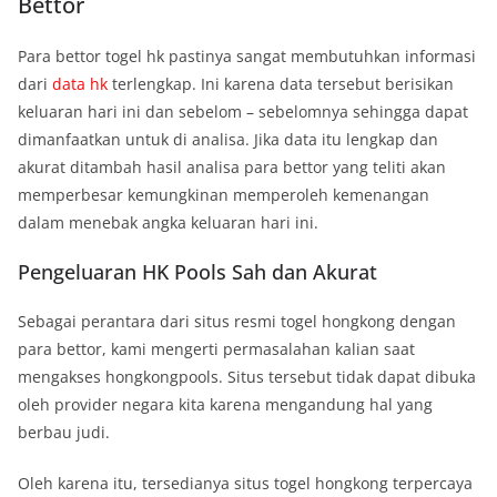
Bettor
Para bettor togel hk pastinya sangat membutuhkan informasi
dari
data hk
terlengkap. Ini karena data tersebut berisikan
keluaran hari ini dan sebelom – sebelomnya sehingga dapat
dimanfaatkan untuk di analisa. Jika data itu lengkap dan
akurat ditambah hasil analisa para bettor yang teliti akan
memperbesar kemungkinan memperoleh kemenangan
dalam menebak angka keluaran hari ini.
Pengeluaran HK Pools Sah dan Akurat
Sebagai perantara dari situs resmi togel hongkong dengan
para bettor, kami mengerti permasalahan kalian saat
mengakses hongkongpools. Situs tersebut tidak dapat dibuka
oleh provider negara kita karena mengandung hal yang
berbau judi.
Oleh karena itu, tersedianya situs togel hongkong terpercaya