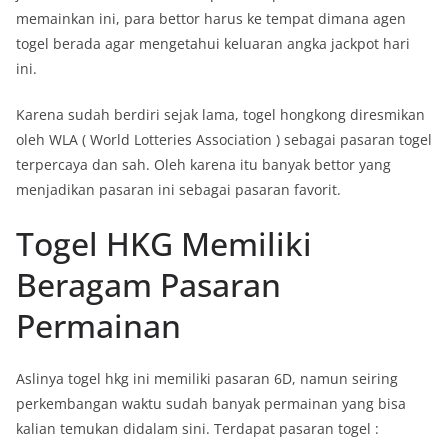
memainkan ini, para bettor harus ke tempat dimana agen
togel berada agar mengetahui keluaran angka jackpot hari
ini.
Karena sudah berdiri sejak lama, togel hongkong diresmikan
oleh WLA ( World Lotteries Association ) sebagai pasaran togel
terpercaya dan sah. Oleh karena itu banyak bettor yang
menjadikan pasaran ini sebagai pasaran favorit.
Togel HKG Memiliki
Beragam Pasaran
Permainan
Aslinya togel hkg ini memiliki pasaran 6D, namun seiring
perkembangan waktu sudah banyak permainan yang bisa
kalian temukan didalam sini. Terdapat pasaran togel :