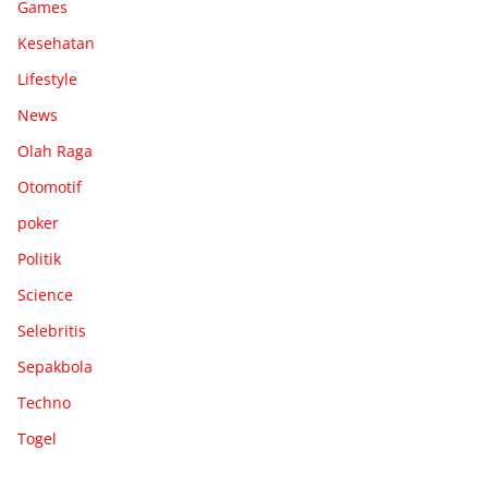
Games
Kesehatan
Lifestyle
News
Olah Raga
Otomotif
poker
Politik
Science
Selebritis
Sepakbola
Techno
Togel