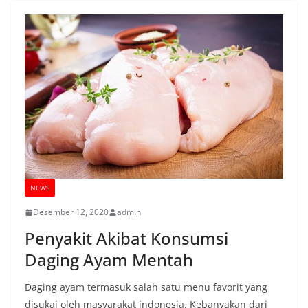
NEWS
Desember 12, 2020
admin
Penyakit Akibat Konsumsi
Daging Ayam Mentah
Daging ayam termasuk salah satu menu favorit yang
disukai oleh masyarakat indonesia. Kebanyakan dari