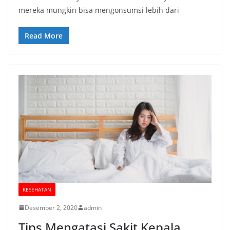
mereka mungkin bisa mengonsumsi lebih dari
Read More
KESEHATAN
Desember 2, 2020
admin
Tips Mengatasi Sakit Kepala