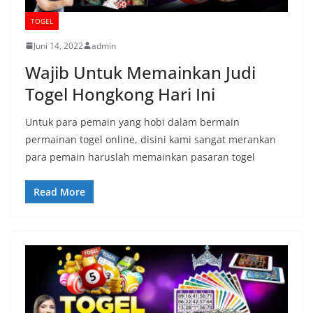
TOGEL
Juni 14, 2022
admin
Wajib Untuk Memainkan Judi
Togel Hongkong Hari Ini
Untuk para pemain yang hobi dalam bermain
permainan togel online, disini kami sangat merankan
para pemain haruslah memainkan pasaran togel
Read More