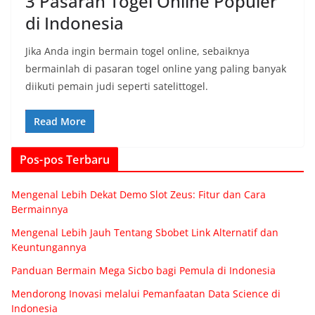
3 Pasaran Togel Online Populer
di Indonesia
Jika Anda ingin bermain togel online, sebaiknya
bermainlah di pasaran togel online yang paling banyak
diikuti pemain judi seperti satelittogel.
Read More
Pos-pos Terbaru
Mengenal Lebih Dekat Demo Slot Zeus: Fitur dan Cara
Bermainnya
Mengenal Lebih Jauh Tentang Sbobet Link Alternatif dan
Keuntungannya
Panduan Bermain Mega Sicbo bagi Pemula di Indonesia
Mendorong Inovasi melalui Pemanfaatan Data Science di
Indonesia