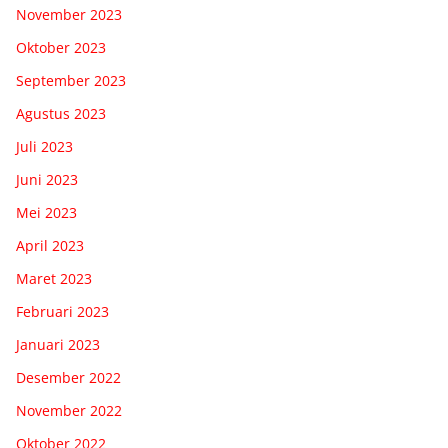
November 2023
Oktober 2023
September 2023
Agustus 2023
Juli 2023
Juni 2023
Mei 2023
April 2023
Maret 2023
Februari 2023
Januari 2023
Desember 2022
November 2022
Oktober 2022