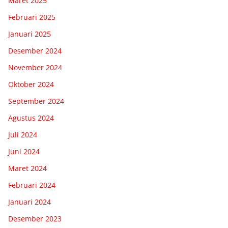
Maret 2025
Februari 2025
Januari 2025
Desember 2024
November 2024
Oktober 2024
September 2024
Agustus 2024
Juli 2024
Juni 2024
Maret 2024
Februari 2024
Januari 2024
Desember 2023