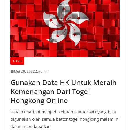
TOGEL
Mei 28, 2022
admin
Gunakan Data HK Untuk Meraih
Kemenangan Dari Togel
Hongkong Online
Data hk hari ini menjadi sebuah alat terbaik yang bisa
digunakan oleh semua bettor togel hongkong malam ini
dalam mendapatkan