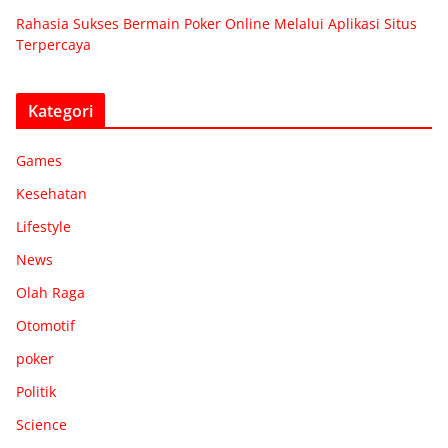
Rahasia Sukses Bermain Poker Online Melalui Aplikasi Situs
Terpercaya
Kategori
Games
Kesehatan
Lifestyle
News
Olah Raga
Otomotif
poker
Politik
Science