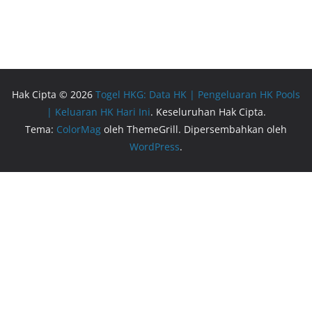
Hak Cipta © 2026
Togel HKG: Data HK | Pengeluaran HK Pools
| Keluaran HK Hari Ini
. Keseluruhan Hak Cipta.
Tema:
ColorMag
oleh ThemeGrill. Dipersembahkan oleh
WordPress
.