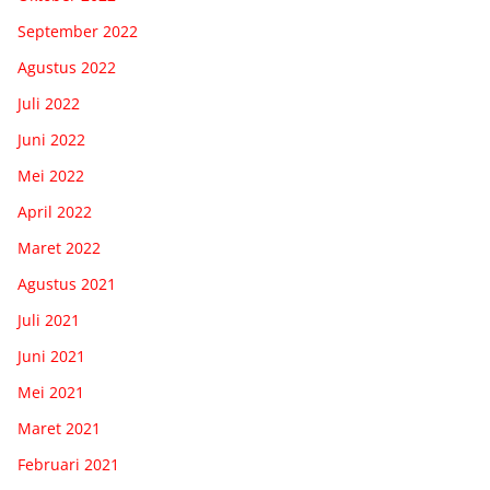
September 2022
Agustus 2022
Juli 2022
Juni 2022
Mei 2022
April 2022
Maret 2022
Agustus 2021
Juli 2021
Juni 2021
Mei 2021
Maret 2021
Februari 2021