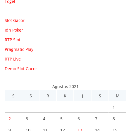
Togel
Slot Gacor
Idn Poker
RTP Slot
Pragmatic Play
RTP Live
Demo Slot Gacor
Agustus 2021
S
S
R
K
J
S
M
1
2
3
4
5
6
7
8
9
10
11
12
13
14
15