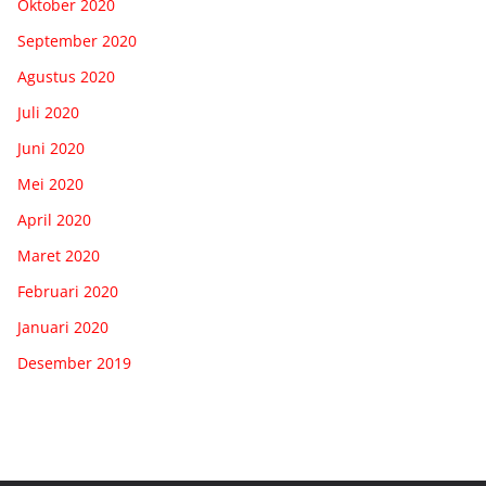
Oktober 2020
September 2020
Agustus 2020
Juli 2020
Juni 2020
Mei 2020
April 2020
Maret 2020
Februari 2020
Januari 2020
Desember 2019