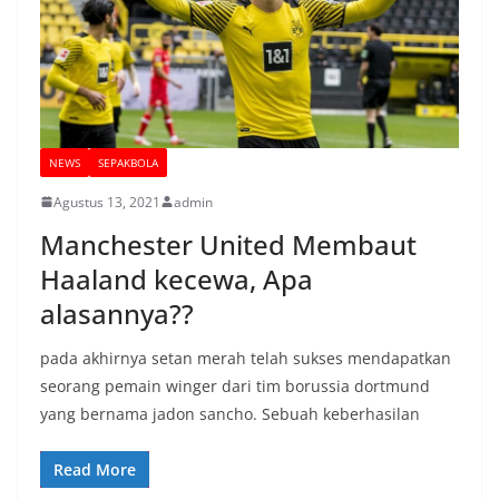
NEWS
SEPAKBOLA
Agustus 13, 2021
admin
Manchester United Membaut
Haaland kecewa, Apa
alasannya??
pada akhirnya setan merah telah sukses mendapatkan
seorang pemain winger dari tim borussia dortmund
yang bernama jadon sancho. Sebuah keberhasilan
Read More