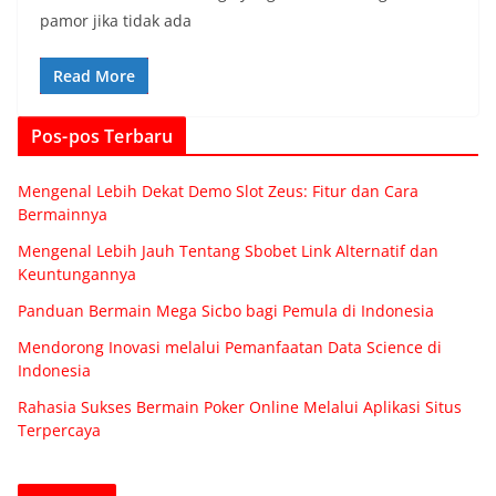
pamor jika tidak ada
Read More
Pos-pos Terbaru
Mengenal Lebih Dekat Demo Slot Zeus: Fitur dan Cara
Bermainnya
Mengenal Lebih Jauh Tentang Sbobet Link Alternatif dan
Keuntungannya
Panduan Bermain Mega Sicbo bagi Pemula di Indonesia
Mendorong Inovasi melalui Pemanfaatan Data Science di
Indonesia
Rahasia Sukses Bermain Poker Online Melalui Aplikasi Situs
Terpercaya