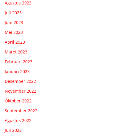
Agustus 2023
Juli 2023
Juni 2023
Mei 2023
April 2023
Maret 2023
Februari 2023
Januari 2023
Desember 2022
November 2022
Oktober 2022
September 2022
Agustus 2022
Juli 2022