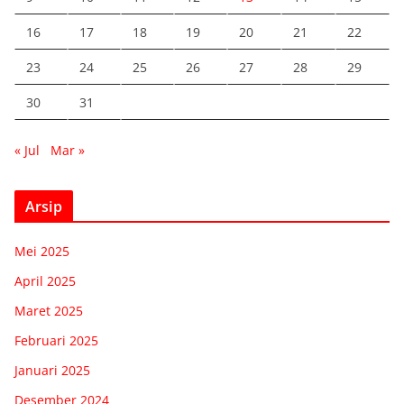
16
17
18
19
20
21
22
23
24
25
26
27
28
29
30
31
« Jul
Mar »
Arsip
Mei 2025
April 2025
Maret 2025
Februari 2025
Januari 2025
Desember 2024