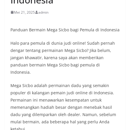
Mei 21, 2025
admin
Panduan Bermain Mega Sicbo bagi Pemula di Indonesia
Halo para pemula di dunia judi online! Sudah pernah
dengar tentang permainan Mega Sicbo? Jika belum,
jangan khawatir, karena saya akan memberikan
panduan bermain Mega Sicbo bagi pemula di
Indonesia.
Mega Sicbo adalah permainan dadu yang semakin
populer di kalangan pemain judi online di Indonesia.
Permainan ini menawarkan kesempatan untuk
memenangkan hadiah besar dengan menebak hasil
dadu yang dilemparkan oleh dealer. Namun, sebelum
mulai bermain, ada beberapa hal yang perlu Anda
ketahui.