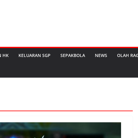
N HK
KELUARAN SGP
SEPAKBOLA
NEWS
OLAH RA