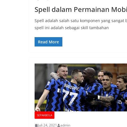
Spell dalam Permainan Mobi
Spell adalah salah satu komponen yang sangat 
spell ini adalah sebagai skill tambahan
Read More
SEPAKBOLA
Juli 24, 2021
admin