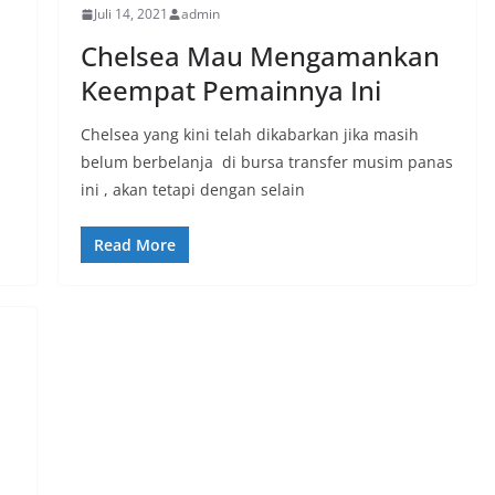
Juli 14, 2021
admin
Chelsea Mau Mengamankan
Keempat Pemainnya Ini
Chelsea yang kini telah dikabarkan jika masih
belum berbelanja di bursa transfer musim panas
ini , akan tetapi dengan selain
Read More