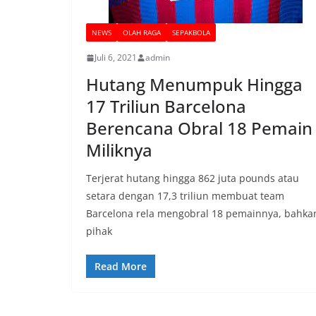
NEWS
OLAH RAGA
SEPAKBOLA
Juli 6, 2021
admin
Hutang Menumpuk Hingga
17 Triliun Barcelona
Berencana Obral 18 Pemain
Miliknya
Terjerat hutang hingga 862 juta pounds atau
setara dengan 17,3 triliun membuat team
Barcelona rela mengobral 18 pemainnya, bahka
pihak
Read More