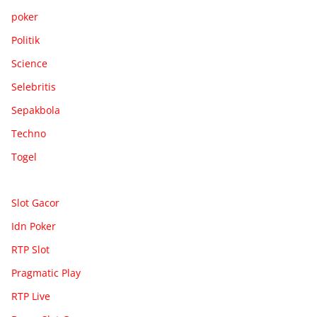
poker
Politik
Science
Selebritis
Sepakbola
Techno
Togel
Slot Gacor
Idn Poker
RTP Slot
Pragmatic Play
RTP Live