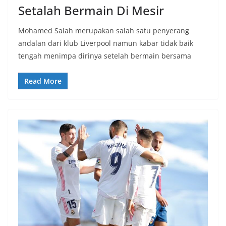
Setalah Bermain Di Mesir
Mohamed Salah merupakan salah satu penyerang
andalan dari klub Liverpool namun kabar tidak baik
tengah menimpa dirinya setelah bermain bersama
Read More