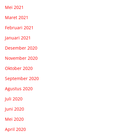
Mei 2021
Maret 2021
Februari 2021
Januari 2021
Desember 2020
November 2020
Oktober 2020
September 2020
Agustus 2020
Juli 2020
Juni 2020
Mei 2020
April 2020