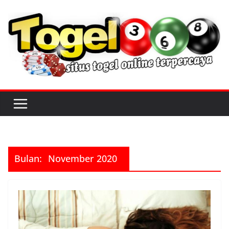
S
k
i
p
t
o
c
o
n
t
e
Bulan:
November 2020
n
t