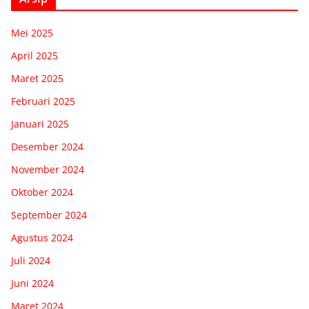
Mei 2025
April 2025
Maret 2025
Februari 2025
Januari 2025
Desember 2024
November 2024
Oktober 2024
September 2024
Agustus 2024
Juli 2024
Juni 2024
Maret 2024