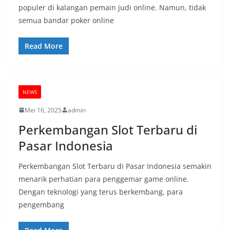
populer di kalangan pemain judi online. Namun, tidak
semua bandar poker online
Read More
NEWS
Mei 16, 2025
admin
Perkembangan Slot Terbaru di
Pasar Indonesia
Perkembangan Slot Terbaru di Pasar Indonesia semakin
menarik perhatian para penggemar game online.
Dengan teknologi yang terus berkembang, para
pengembang