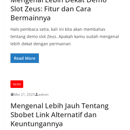
Slot Zeus: Fitur dan Cara
Bermainnya
Halo pembaca setia, kali ini kita akan membahas
tentang demo slot Zeus. Apakah kamu sudah mengenal
lebih dekat dengan permainan
Read More
NEWS
Mei 21, 2025
admin
Mengenal Lebih Jauh Tentang
Sbobet Link Alternatif dan
Keuntungannya