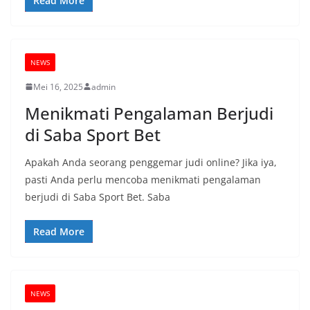
Read More
NEWS
Mei 16, 2025
admin
Menikmati Pengalaman Berjudi
di Saba Sport Bet
Apakah Anda seorang penggemar judi online? Jika iya,
pasti Anda perlu mencoba menikmati pengalaman
berjudi di Saba Sport Bet. Saba
Read More
NEWS