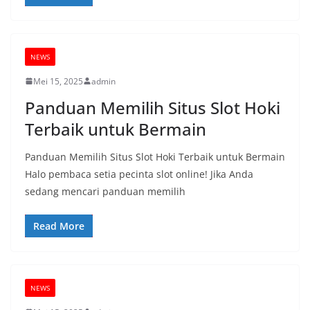
NEWS
Mei 15, 2025
admin
Panduan Memilih Situs Slot Hoki
Terbaik untuk Bermain
Panduan Memilih Situs Slot Hoki Terbaik untuk Bermain
Halo pembaca setia pecinta slot online! Jika Anda
sedang mencari panduan memilih
Read More
NEWS