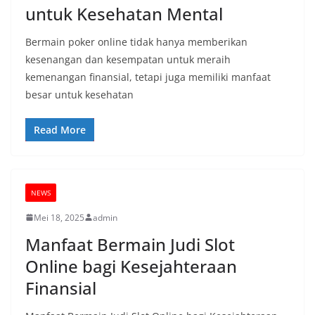
untuk Kesehatan Mental
Bermain poker online tidak hanya memberikan
kesenangan dan kesempatan untuk meraih
kemenangan finansial, tetapi juga memiliki manfaat
besar untuk kesehatan
Read More
NEWS
Mei 18, 2025
admin
Manfaat Bermain Judi Slot
Online bagi Kesejahteraan
Finansial