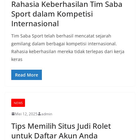
Rahasia Keberhasilan Tim Saba
Sport dalam Kompetisi
Internasional
Tim Saba Sport telah berhasil mencatat sejarah
gemilang dalam berbagai kompetisi internasional.
Rahasia keberhasilan mereka tidak terlepas dari kerja
keras
Read More
NEWS
Mei 12, 2025
admin
Tips Memilih Situs Judi Rolet
untuk Daftar Akun Anda