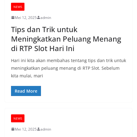
NEWS
Mei 12, 2025
admin
Tips dan Trik untuk
Meningkatkan Peluang Menang
di RTP Slot Hari Ini
Hari ini kita akan membahas tentang tips dan trik untuk
meningkatkan peluang menang di RTP Slot. Sebelum
kita mulai, mari
Read More
NEWS
Mei 12, 2025
admin