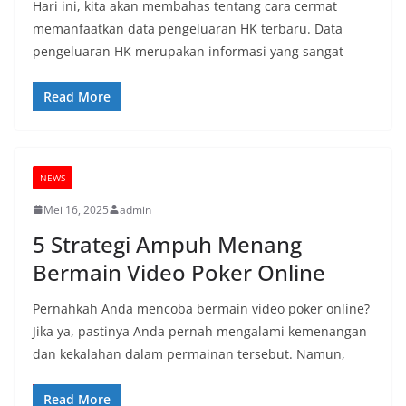
Hari ini, kita akan membahas tentang cara cermat
memanfaatkan data pengeluaran HK terbaru. Data
pengeluaran HK merupakan informasi yang sangat
Read More
NEWS
Mei 16, 2025
admin
5 Strategi Ampuh Menang
Bermain Video Poker Online
Pernahkah Anda mencoba bermain video poker online?
Jika ya, pastinya Anda pernah mengalami kemenangan
dan kekalahan dalam permainan tersebut. Namun,
Read More