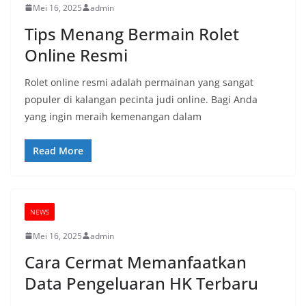
Mei 16, 2025
admin
Tips Menang Bermain Rolet
Online Resmi
Rolet online resmi adalah permainan yang sangat
populer di kalangan pecinta judi online. Bagi Anda
yang ingin meraih kemenangan dalam
Read More
NEWS
Mei 16, 2025
admin
Cara Cermat Memanfaatkan
Data Pengeluaran HK Terbaru