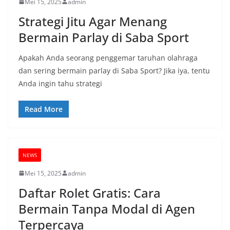
Mei 15, 2025
admin
Strategi Jitu Agar Menang
Bermain Parlay di Saba Sport
Apakah Anda seorang penggemar taruhan olahraga
dan sering bermain parlay di Saba Sport? Jika iya, tentu
Anda ingin tahu strategi
Read More
NEWS
Mei 15, 2025
admin
Daftar Rolet Gratis: Cara
Bermain Tanpa Modal di Agen
Terpercaya