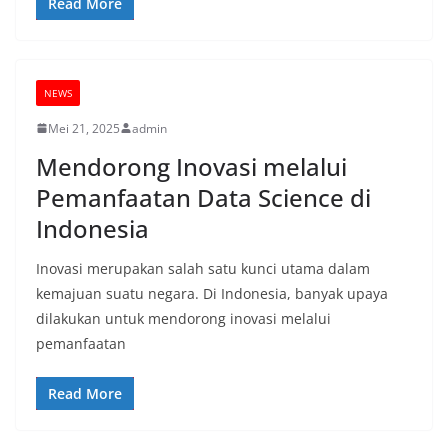
Read More
NEWS
Mei 21, 2025
admin
Mendorong Inovasi melalui
Pemanfaatan Data Science di
Indonesia
Inovasi merupakan salah satu kunci utama dalam
kemajuan suatu negara. Di Indonesia, banyak upaya
dilakukan untuk mendorong inovasi melalui
pemanfaatan
Read More