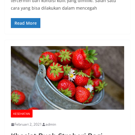
tercermin dari kondisi kulit yang dimiliki. Salah satu
cara yang bisa dilakukan dalam mencegah
Read More
KESEHATAN
Februari 2, 2021
admin