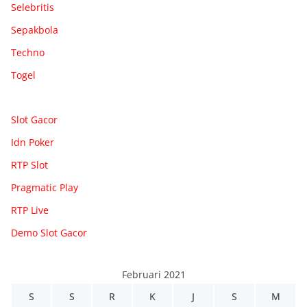
Selebritis
Sepakbola
Techno
Togel
Slot Gacor
Idn Poker
RTP Slot
Pragmatic Play
RTP Live
Demo Slot Gacor
Februari 2021
S
S
R
K
J
S
M