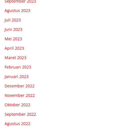
September 2023
Agustus 2023
Juli 2023
Juni 2023
Mei 2023
April 2023
Maret 2023
Februari 2023
Januari 2023
Desember 2022
November 2022
Oktober 2022
September 2022
Agustus 2022