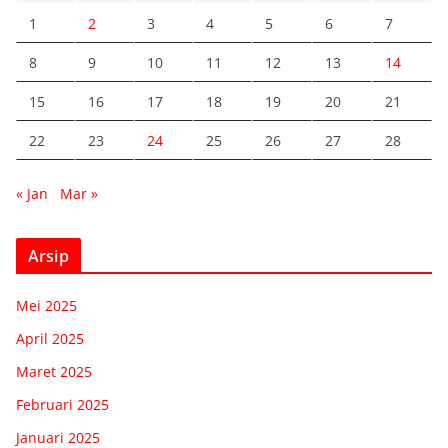
1
2
3
4
5
6
7
8
9
10
11
12
13
14
15
16
17
18
19
20
21
22
23
24
25
26
27
28
« Jan
Mar »
Arsip
Mei 2025
April 2025
Maret 2025
Februari 2025
Januari 2025