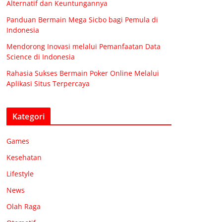
Alternatif dan Keuntungannya
Panduan Bermain Mega Sicbo bagi Pemula di
Indonesia
Mendorong Inovasi melalui Pemanfaatan Data
Science di Indonesia
Rahasia Sukses Bermain Poker Online Melalui
Aplikasi Situs Terpercaya
Kategori
Games
Kesehatan
Lifestyle
News
Olah Raga