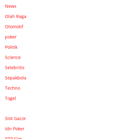
News
Olah Raga
Otomotif
poker
Politik
Science
Selebritis
Sepakbola
Techno
Togel
Slot Gacor
Idn Poker
RTP Slot