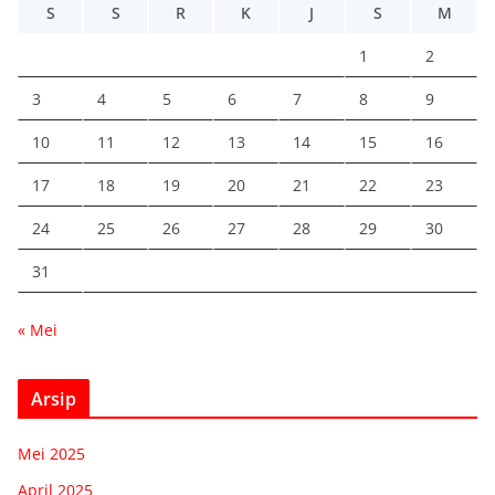
S
S
R
K
J
S
M
1
2
3
4
5
6
7
8
9
10
11
12
13
14
15
16
17
18
19
20
21
22
23
24
25
26
27
28
29
30
31
« Mei
Arsip
Mei 2025
April 2025