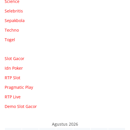
Science
Selebritis
Sepakbola
Techno
Togel
Slot Gacor
Idn Poker
RTP Slot
Pragmatic Play
RTP Live
Demo Slot Gacor
Agustus 2026