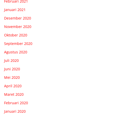
Februari 2021
Januari 2021
Desember 2020
November 2020
Oktober 2020
September 2020
Agustus 2020
Juli 2020
Juni 2020
Mei 2020
April 2020
Maret 2020
Februari 2020
Januari 2020