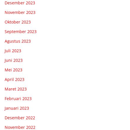
Desember 2023
November 2023
Oktober 2023
September 2023
Agustus 2023
Juli 2023
Juni 2023
Mei 2023
April 2023
Maret 2023
Februari 2023
Januari 2023
Desember 2022
November 2022