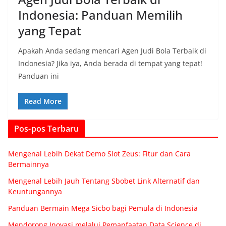
Indonesia: Panduan Memilih
yang Tepat
Apakah Anda sedang mencari Agen Judi Bola Terbaik di
Indonesia? Jika iya, Anda berada di tempat yang tepat!
Panduan ini
Read More
Pos-pos Terbaru
Mengenal Lebih Dekat Demo Slot Zeus: Fitur dan Cara
Bermainnya
Mengenal Lebih Jauh Tentang Sbobet Link Alternatif dan
Keuntungannya
Panduan Bermain Mega Sicbo bagi Pemula di Indonesia
Mendorong Inovasi melalui Pemanfaatan Data Science di