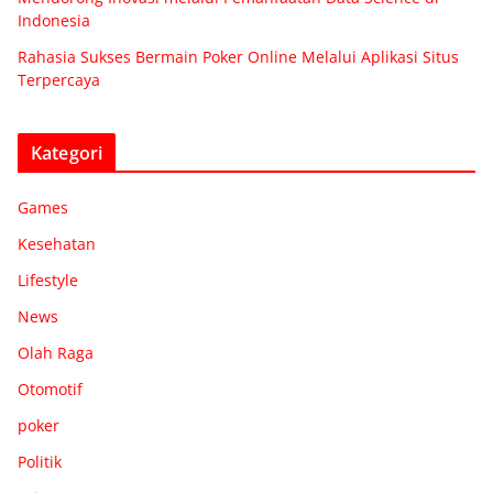
Indonesia
Rahasia Sukses Bermain Poker Online Melalui Aplikasi Situs
Terpercaya
Kategori
Games
Kesehatan
Lifestyle
News
Olah Raga
Otomotif
poker
Politik