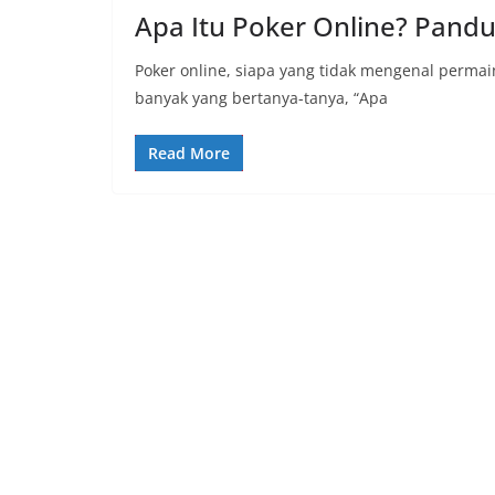
Apa Itu Poker Online? Pand
Poker online, siapa yang tidak mengenal permai
banyak yang bertanya-tanya, “Apa
Read More