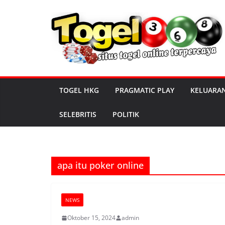
S
k
i
p
t
o
c
TOGEL HKG
PRAGMATIC PLAY
KELUARA
o
SELEBRITIS
POLITIK
n
t
e
n
apa itu poker online
t
NEWS
Oktober 15, 2024
admin