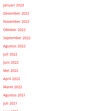
Januari 2023
Desember 2022
November 2022
Oktober 2022
September 2022
Agustus 2022
Juli 2022
Juni 2022
Mei 2022
April 2022
Maret 2022
Agustus 2021
Juli 2021