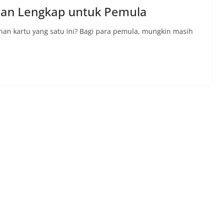
uan Lengkap untuk Pemula
nan kartu yang satu ini? Bagi para pemula, mungkin masih