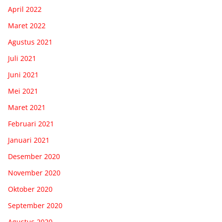
April 2022
Maret 2022
Agustus 2021
Juli 2021
Juni 2021
Mei 2021
Maret 2021
Februari 2021
Januari 2021
Desember 2020
November 2020
Oktober 2020
September 2020
Agustus 2020