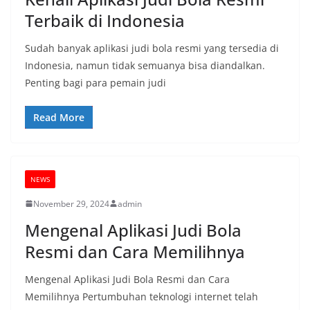
Terbaik di Indonesia
Sudah banyak aplikasi judi bola resmi yang tersedia di
Indonesia, namun tidak semuanya bisa diandalkan.
Penting bagi para pemain judi
Read More
NEWS
November 29, 2024
admin
Mengenal Aplikasi Judi Bola
Resmi dan Cara Memilihnya
Mengenal Aplikasi Judi Bola Resmi dan Cara
Memilihnya Pertumbuhan teknologi internet telah