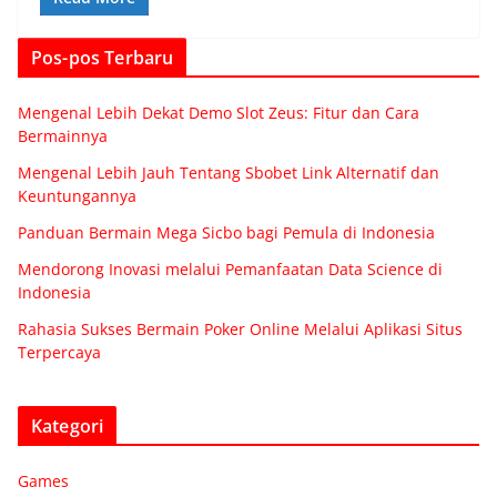
Pos-pos Terbaru
Mengenal Lebih Dekat Demo Slot Zeus: Fitur dan Cara
Bermainnya
Mengenal Lebih Jauh Tentang Sbobet Link Alternatif dan
Keuntungannya
Panduan Bermain Mega Sicbo bagi Pemula di Indonesia
Mendorong Inovasi melalui Pemanfaatan Data Science di
Indonesia
Rahasia Sukses Bermain Poker Online Melalui Aplikasi Situs
Terpercaya
Kategori
Games