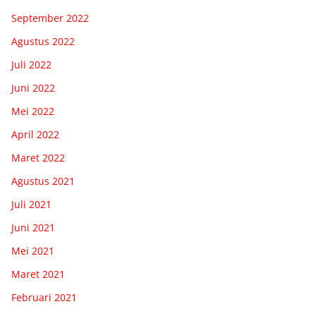
September 2022
Agustus 2022
Juli 2022
Juni 2022
Mei 2022
April 2022
Maret 2022
Agustus 2021
Juli 2021
Juni 2021
Mei 2021
Maret 2021
Februari 2021