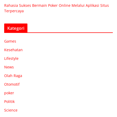
Rahasia Sukses Bermain Poker Online Melalui Aplikasi Situs
Terpercaya
Kategori
Games
Kesehatan
Lifestyle
News
Olah Raga
Otomotif
poker
Politik
Science