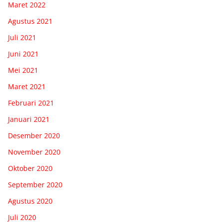
Maret 2022
Agustus 2021
Juli 2021
Juni 2021
Mei 2021
Maret 2021
Februari 2021
Januari 2021
Desember 2020
November 2020
Oktober 2020
September 2020
Agustus 2020
Juli 2020