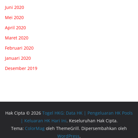
Juni 2020
Mei 2020
April 2020
Maret 2020
Februari 2020
Januari 2020
Desember 2019
Hak Cipta © 2026
Togel HKG: Data HK | Pengeluaran HK Pools
| Keluaran HK Hari Ini
. Keseluruhan Hak Cipta.
Tema:
ColorMag
oleh ThemeGrill. Dipersembahkan oleh
WordPress
.