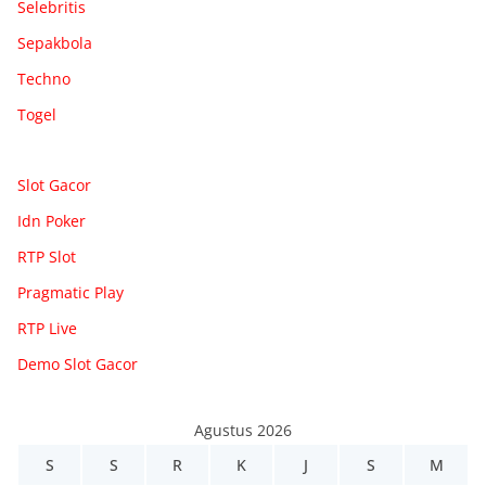
Selebritis
Sepakbola
Techno
Togel
Slot Gacor
Idn Poker
RTP Slot
Pragmatic Play
RTP Live
Demo Slot Gacor
Agustus 2026
S
S
R
K
J
S
M