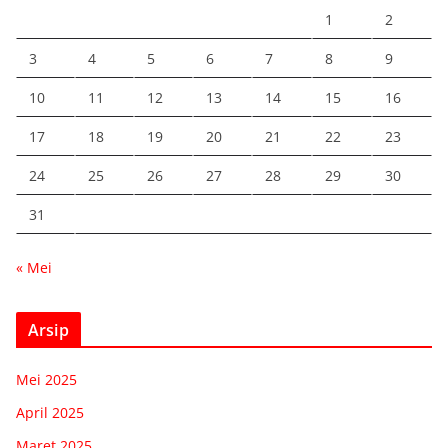
1
2
3
4
5
6
7
8
9
10
11
12
13
14
15
16
17
18
19
20
21
22
23
24
25
26
27
28
29
30
31
« Mei
Arsip
Mei 2025
April 2025
Maret 2025