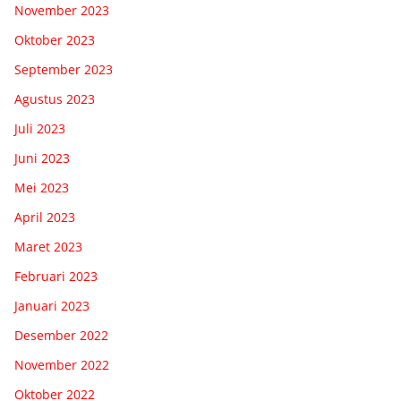
November 2023
Oktober 2023
September 2023
Agustus 2023
Juli 2023
Juni 2023
Mei 2023
April 2023
Maret 2023
Februari 2023
Januari 2023
Desember 2022
November 2022
Oktober 2022