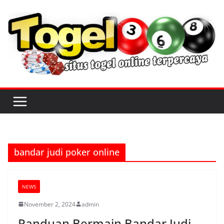
S
k
i
p
t
o
c
o
n
t
e
bandar judi poker online
n
t
NEWS
November 2, 2024
admin
Panduan Bermain Bandar Judi