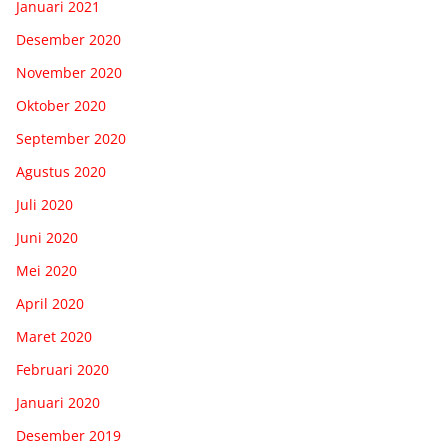
Januari 2021
Desember 2020
November 2020
Oktober 2020
September 2020
Agustus 2020
Juli 2020
Juni 2020
Mei 2020
April 2020
Maret 2020
Februari 2020
Januari 2020
Desember 2019