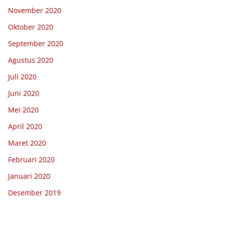
November 2020
Oktober 2020
September 2020
Agustus 2020
Juli 2020
Juni 2020
Mei 2020
April 2020
Maret 2020
Februari 2020
Januari 2020
Desember 2019