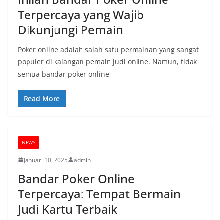
Terpercaya yang Wajib
Dikunjungi Pemain
Poker online adalah salah satu permainan yang sangat
populer di kalangan pemain judi online. Namun, tidak
semua bandar poker online
Read More
NEWS
Januari 10, 2025
admin
Bandar Poker Online
Terpercaya: Tempat Bermain
Judi Kartu Terbaik