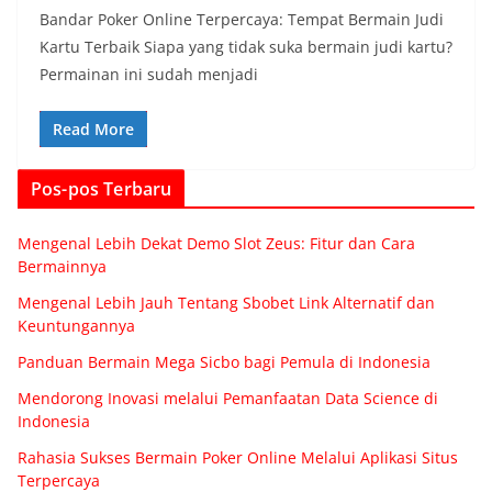
Bandar Poker Online Terpercaya: Tempat Bermain Judi
Kartu Terbaik Siapa yang tidak suka bermain judi kartu?
Permainan ini sudah menjadi
Read More
Pos-pos Terbaru
Mengenal Lebih Dekat Demo Slot Zeus: Fitur dan Cara
Bermainnya
Mengenal Lebih Jauh Tentang Sbobet Link Alternatif dan
Keuntungannya
Panduan Bermain Mega Sicbo bagi Pemula di Indonesia
Mendorong Inovasi melalui Pemanfaatan Data Science di
Indonesia
Rahasia Sukses Bermain Poker Online Melalui Aplikasi Situs
Terpercaya