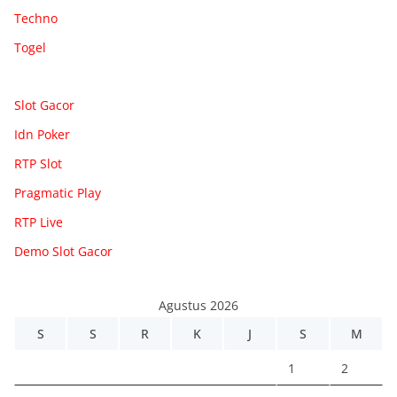
Techno
Togel
Slot Gacor
Idn Poker
RTP Slot
Pragmatic Play
RTP Live
Demo Slot Gacor
Agustus 2026
S
S
R
K
J
S
M
1
2