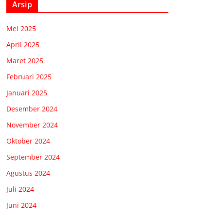
Arsip
Mei 2025
April 2025
Maret 2025
Februari 2025
Januari 2025
Desember 2024
November 2024
Oktober 2024
September 2024
Agustus 2024
Juli 2024
Juni 2024