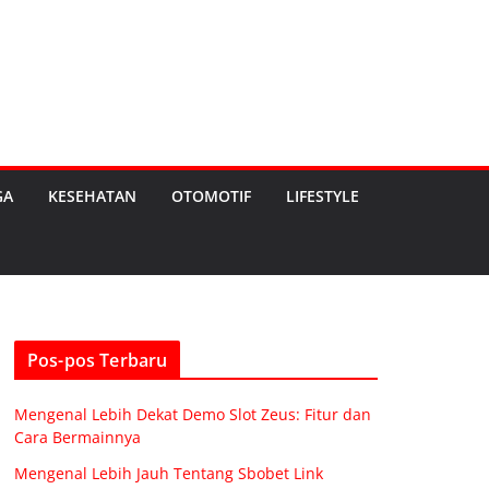
GA
KESEHATAN
OTOMOTIF
LIFESTYLE
Pos-pos Terbaru
Mengenal Lebih Dekat Demo Slot Zeus: Fitur dan
Cara Bermainnya
Mengenal Lebih Jauh Tentang Sbobet Link