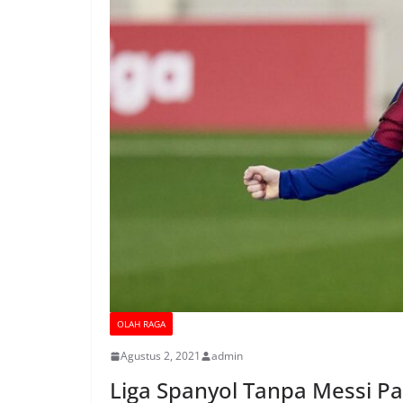
OLAH RAGA
Agustus 2, 2021
admin
Liga Spanyol Tanpa Messi P