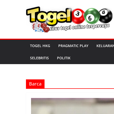
S
k
i
p
t
o
c
TOGEL HKG
PRAGMATIC PLAY
KELUARA
o
SELEBRITIS
POLITIK
n
t
e
n
Barca
t