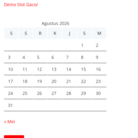
Demo Slot Gacor
Agustus 2026
S
S
R
K
J
S
M
1
2
3
4
5
6
7
8
9
10
11
12
13
14
15
16
17
18
19
20
21
22
23
24
25
26
27
28
29
30
31
« Mei