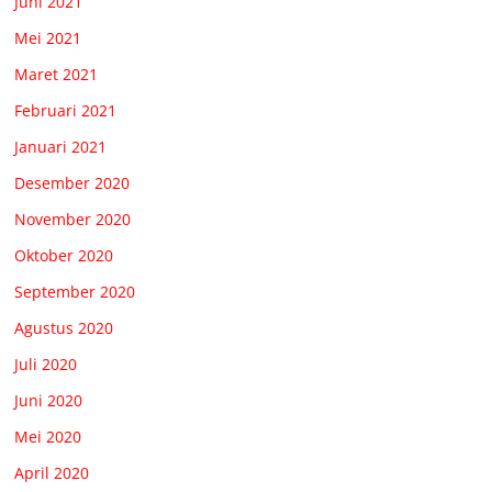
Juni 2021
Mei 2021
Maret 2021
Februari 2021
Januari 2021
Desember 2020
November 2020
Oktober 2020
September 2020
Agustus 2020
Juli 2020
Juni 2020
Mei 2020
April 2020