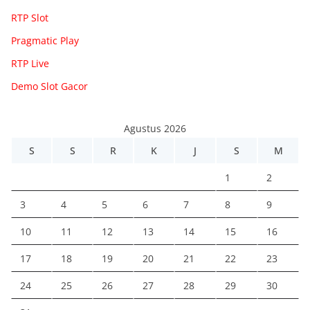
RTP Slot
Pragmatic Play
RTP Live
Demo Slot Gacor
Agustus 2026
S
S
R
K
J
S
M
1
2
3
4
5
6
7
8
9
10
11
12
13
14
15
16
17
18
19
20
21
22
23
24
25
26
27
28
29
30