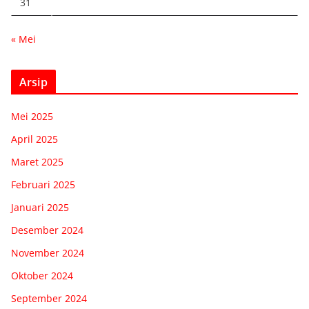
31
« Mei
Arsip
Mei 2025
April 2025
Maret 2025
Februari 2025
Januari 2025
Desember 2024
November 2024
Oktober 2024
September 2024