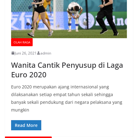
OLAH RAGA
Juni 26, 2021
admin
Wanita Cantik Penyusup di Laga
Euro 2020
Euro 2020 merupakan ajang internasional yang
dilaksanakan setiap empat tahun sekali sehingga
banyak sekali pendukung dari negara pelaksana yang
mungkin
Read More