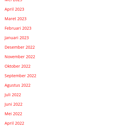
April 2023
Maret 2023
Februari 2023
Januari 2023
Desember 2022
November 2022
Oktober 2022
September 2022
Agustus 2022
Juli 2022
Juni 2022
Mei 2022
April 2022