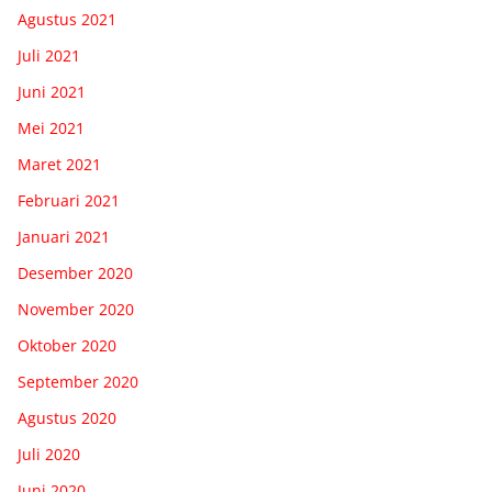
Agustus 2021
Juli 2021
Juni 2021
Mei 2021
Maret 2021
Februari 2021
Januari 2021
Desember 2020
November 2020
Oktober 2020
September 2020
Agustus 2020
Juli 2020
Juni 2020