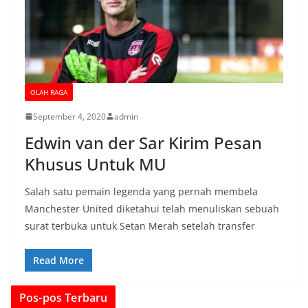
OLAH RAGA
September 4, 2020
admin
Edwin van der Sar Kirim Pesan
Khusus Untuk MU
Salah satu pemain legenda yang pernah membela
Manchester United diketahui telah menuliskan sebuah
surat terbuka untuk Setan Merah setelah transfer
Read More
Pos-pos Terbaru