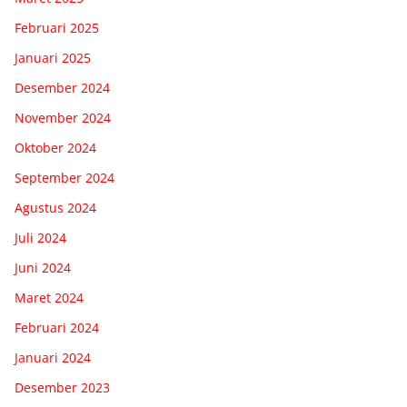
Februari 2025
Januari 2025
Desember 2024
November 2024
Oktober 2024
September 2024
Agustus 2024
Juli 2024
Juni 2024
Maret 2024
Februari 2024
Januari 2024
Desember 2023