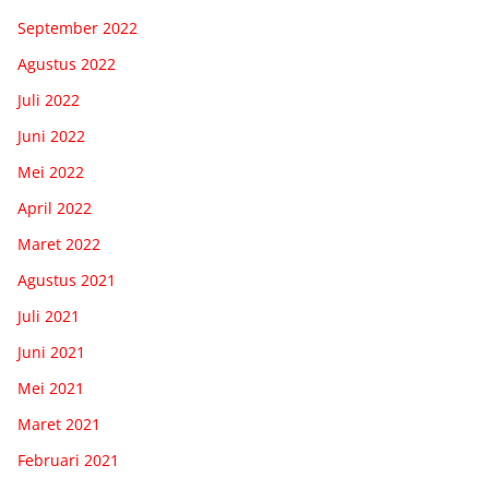
September 2022
Agustus 2022
Juli 2022
Juni 2022
Mei 2022
April 2022
Maret 2022
Agustus 2021
Juli 2021
Juni 2021
Mei 2021
Maret 2021
Februari 2021