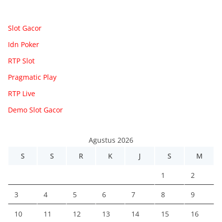
Slot Gacor
Idn Poker
RTP Slot
Pragmatic Play
RTP Live
Demo Slot Gacor
Agustus 2026
S
S
R
K
J
S
M
1
2
3
4
5
6
7
8
9
10
11
12
13
14
15
16