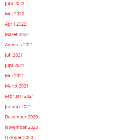
Juni 2022
Mei 2022
April 2022
Maret 2022
Agustus 2021
Juli 2021
Juni 2021
Mei 2021
Maret 2021
Februari 2021
Januari 2021
Desember 2020
November 2020
Oktober 2020