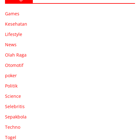
Games
Kesehatan
Lifestyle
News
Olah Raga
Otomotif
poker
Politik
Science
Selebritis
Sepakbola
Techno
Togel