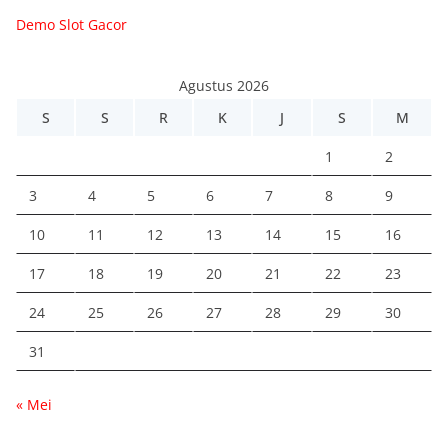
Demo Slot Gacor
Agustus 2026
S
S
R
K
J
S
M
1
2
3
4
5
6
7
8
9
10
11
12
13
14
15
16
17
18
19
20
21
22
23
24
25
26
27
28
29
30
31
« Mei