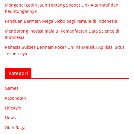
Mengenal Lebih Jauh Tentang Sbobet Link Alternatif dan
Keuntungannya
Panduan Bermain Mega Sicbo bagi Pemula di Indonesia
Mendorong Inovasi melalui Pemanfaatan Data Science di
Indonesia
Rahasia Sukses Bermain Poker Online Melalui Aplikasi Situs
Terpercaya
Kategori
Games
Kesehatan
Lifestyle
News
Olah Raga