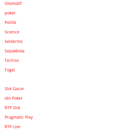
Otomotif
poker
Politik
Science
Selebritis
Sepakbola
Techno
Togel
Slot Gacor
Idn Poker
RTP Slot
Pragmatic Play
RTP Live