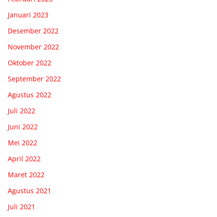
Januari 2023
Desember 2022
November 2022
Oktober 2022
September 2022
Agustus 2022
Juli 2022
Juni 2022
Mei 2022
April 2022
Maret 2022
Agustus 2021
Juli 2021