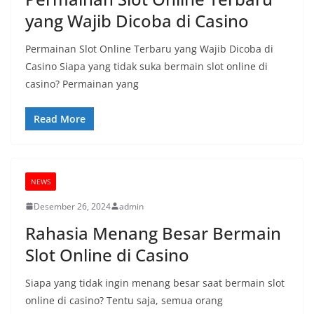
yang Wajib Dicoba di Casino
Permainan Slot Online Terbaru yang Wajib Dicoba di
Casino Siapa yang tidak suka bermain slot online di
casino? Permainan yang
Read More
NEWS
Desember 26, 2024
admin
Rahasia Menang Besar Bermain
Slot Online di Casino
Siapa yang tidak ingin menang besar saat bermain slot
online di casino? Tentu saja, semua orang