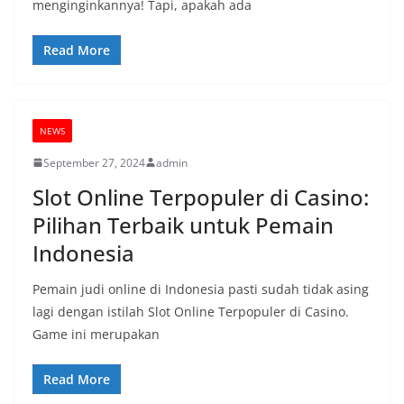
menginginkannya! Tapi, apakah ada
Read More
NEWS
September 27, 2024
admin
Slot Online Terpopuler di Casino:
Pilihan Terbaik untuk Pemain
Indonesia
Pemain judi online di Indonesia pasti sudah tidak asing
lagi dengan istilah Slot Online Terpopuler di Casino.
Game ini merupakan
Read More