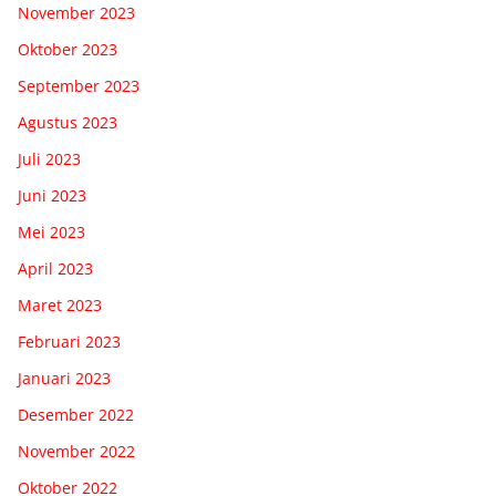
November 2023
Oktober 2023
September 2023
Agustus 2023
Juli 2023
Juni 2023
Mei 2023
April 2023
Maret 2023
Februari 2023
Januari 2023
Desember 2022
November 2022
Oktober 2022