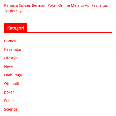
Rahasia Sukses Bermain Poker Online Melalui Aplikasi Situs
Terpercaya
Kategori
Games
Kesehatan
Lifestyle
News
Olah Raga
Otomotif
poker
Politik
Science