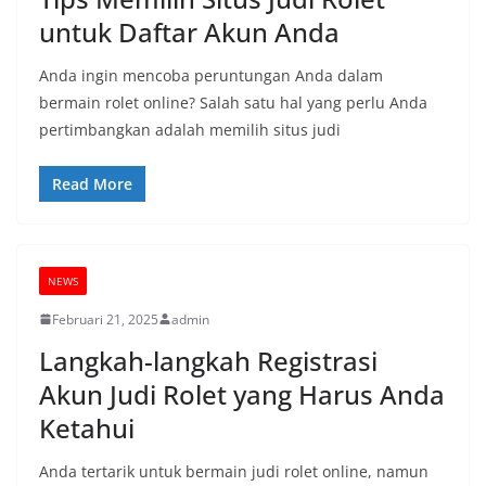
untuk Daftar Akun Anda
Anda ingin mencoba peruntungan Anda dalam
bermain rolet online? Salah satu hal yang perlu Anda
pertimbangkan adalah memilih situs judi
Read More
NEWS
Februari 21, 2025
admin
Langkah-langkah Registrasi
Akun Judi Rolet yang Harus Anda
Ketahui
Anda tertarik untuk bermain judi rolet online, namun