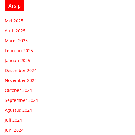
Arsip
Mei 2025
April 2025
Maret 2025
Februari 2025
Januari 2025
Desember 2024
November 2024
Oktober 2024
September 2024
Agustus 2024
Juli 2024
Juni 2024