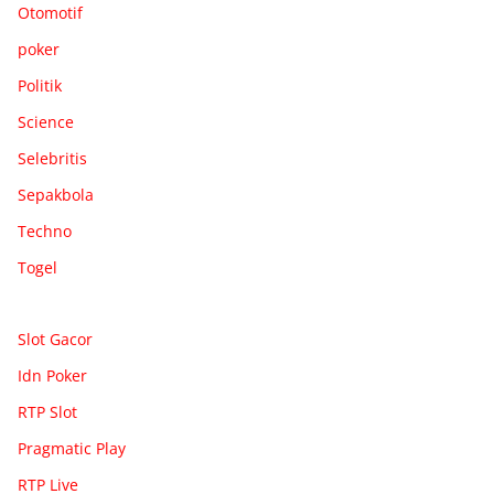
Otomotif
poker
Politik
Science
Selebritis
Sepakbola
Techno
Togel
Slot Gacor
Idn Poker
RTP Slot
Pragmatic Play
RTP Live