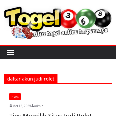
S
k
i
p
t
o
c
o
n
t
e
daftar akun judi rolet
n
t
NEWS
Mei 12, 2025
admin
Tips Memilih Situs Judi Rolet