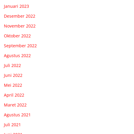
Januari 2023
Desember 2022
November 2022
Oktober 2022
September 2022
Agustus 2022
Juli 2022
Juni 2022
Mei 2022
April 2022
Maret 2022
Agustus 2021
Juli 2021