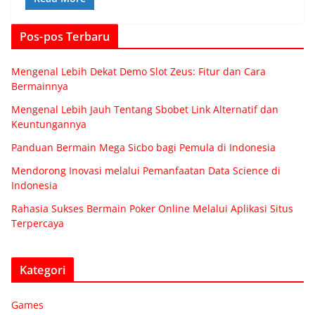
Pos-pos Terbaru
Mengenal Lebih Dekat Demo Slot Zeus: Fitur dan Cara
Bermainnya
Mengenal Lebih Jauh Tentang Sbobet Link Alternatif dan
Keuntungannya
Panduan Bermain Mega Sicbo bagi Pemula di Indonesia
Mendorong Inovasi melalui Pemanfaatan Data Science di
Indonesia
Rahasia Sukses Bermain Poker Online Melalui Aplikasi Situs
Terpercaya
Kategori
Games