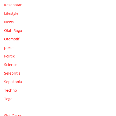
Kesehatan
Lifestyle
News
Olah Raga
Otomotif
poker
Politik
Science
Selebritis
Sepakbola
Techno
Togel
Slot Gacor