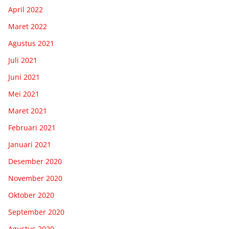
April 2022
Maret 2022
Agustus 2021
Juli 2021
Juni 2021
Mei 2021
Maret 2021
Februari 2021
Januari 2021
Desember 2020
November 2020
Oktober 2020
September 2020
Agustus 2020