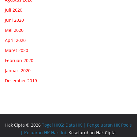
Juli 2020
Juni 2020
Mei 2020
April 2020
Maret 2020
Februari 2020
Januari 2020
Desember 2019
Hak Cipta © 2026
Togel HKG: Data HK | Pengeluaran HK Pools
| Keluaran HK Hari Ini
. Keseluruhan Hak Cipta.