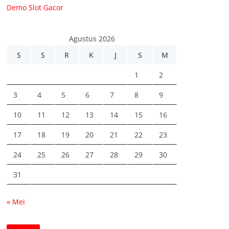
Demo Slot Gacor
Agustus 2026
S
S
R
K
J
S
M
1
2
3
4
5
6
7
8
9
10
11
12
13
14
15
16
17
18
19
20
21
22
23
24
25
26
27
28
29
30
31
« Mei