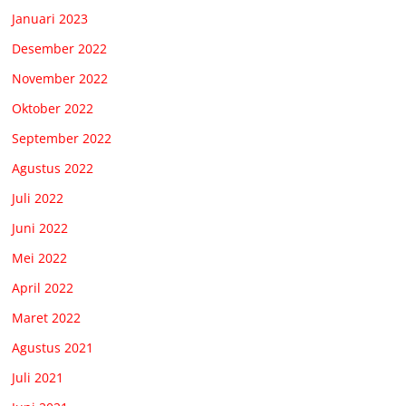
Januari 2023
Desember 2022
November 2022
Oktober 2022
September 2022
Agustus 2022
Juli 2022
Juni 2022
Mei 2022
April 2022
Maret 2022
Agustus 2021
Juli 2021