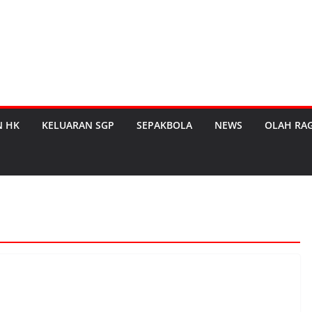
N HK
KELUARAN SGP
SEPAKBOLA
NEWS
OLAH RA