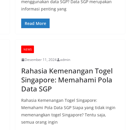
menggunakan data SGP? Data SGP merupakan
informasi penting yang
Read More
NEWS
Desember 11, 2024
admin
Rahasia Kemenangan Togel
Singapore: Memahami Pola
Data SGP
Rahasia Kemenangan Togel Singapore:
Memahami Pola Data SGP Siapa yang tidak ingin
memenangkan togel Singapore? Tentu saja,
semua orang ingin