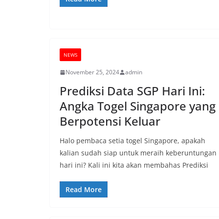
NEWS
November 25, 2024
admin
Prediksi Data SGP Hari Ini:
Angka Togel Singapore yang
Berpotensi Keluar
Halo pembaca setia togel Singapore, apakah
kalian sudah siap untuk meraih keberuntungan
hari ini? Kali ini kita akan membahas Prediksi
Read More