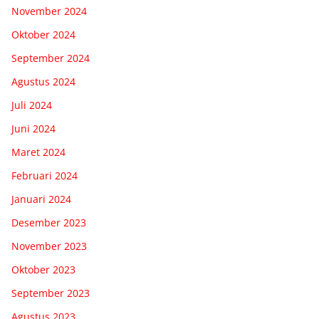
November 2024
Oktober 2024
September 2024
Agustus 2024
Juli 2024
Juni 2024
Maret 2024
Februari 2024
Januari 2024
Desember 2023
November 2023
Oktober 2023
September 2023
Agustus 2023