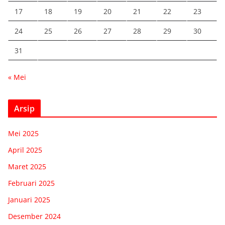
17
18
19
20
21
22
23
24
25
26
27
28
29
30
31
« Mei
Arsip
Mei 2025
April 2025
Maret 2025
Februari 2025
Januari 2025
Desember 2024