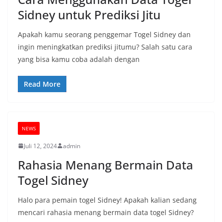
Sidney untuk Prediksi Jitu
Apakah kamu seorang penggemar Togel Sidney dan
ingin meningkatkan prediksi jitumu? Salah satu cara
yang bisa kamu coba adalah dengan
Read More
NEWS
Juli 12, 2024
admin
Rahasia Menang Bermain Data
Togel Sidney
Halo para pemain togel Sidney! Apakah kalian sedang
mencari rahasia menang bermain data togel Sidney?