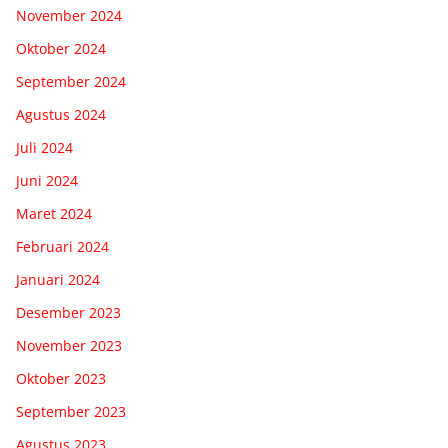
November 2024
Oktober 2024
September 2024
Agustus 2024
Juli 2024
Juni 2024
Maret 2024
Februari 2024
Januari 2024
Desember 2023
November 2023
Oktober 2023
September 2023
Agustus 2023