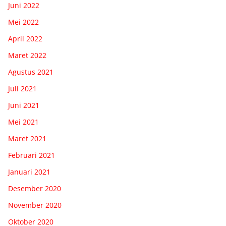
Juni 2022
Mei 2022
April 2022
Maret 2022
Agustus 2021
Juli 2021
Juni 2021
Mei 2021
Maret 2021
Februari 2021
Januari 2021
Desember 2020
November 2020
Oktober 2020