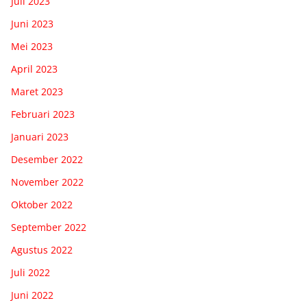
Juli 2023
Juni 2023
Mei 2023
April 2023
Maret 2023
Februari 2023
Januari 2023
Desember 2022
November 2022
Oktober 2022
September 2022
Agustus 2022
Juli 2022
Juni 2022