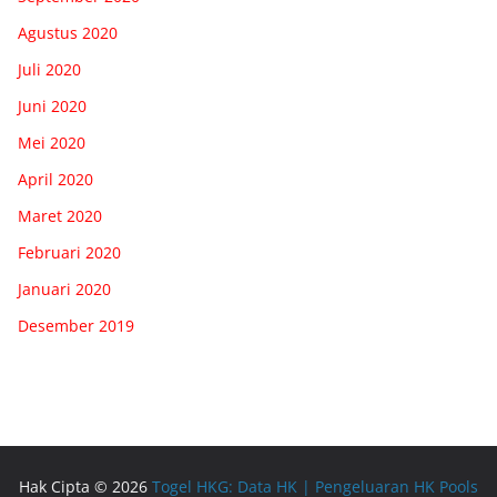
Agustus 2020
Juli 2020
Juni 2020
Mei 2020
April 2020
Maret 2020
Februari 2020
Januari 2020
Desember 2019
Hak Cipta © 2026
Togel HKG: Data HK | Pengeluaran HK Pools