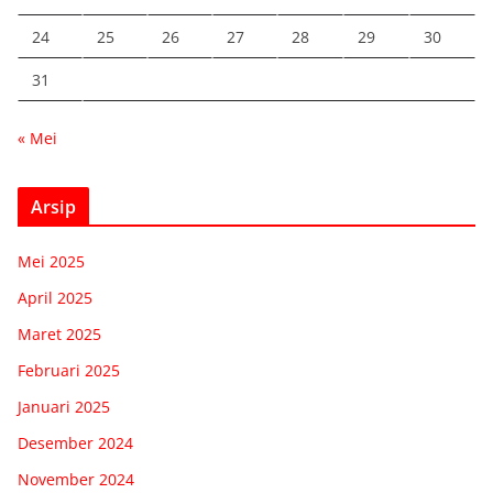
24
25
26
27
28
29
30
31
« Mei
Arsip
Mei 2025
April 2025
Maret 2025
Februari 2025
Januari 2025
Desember 2024
November 2024