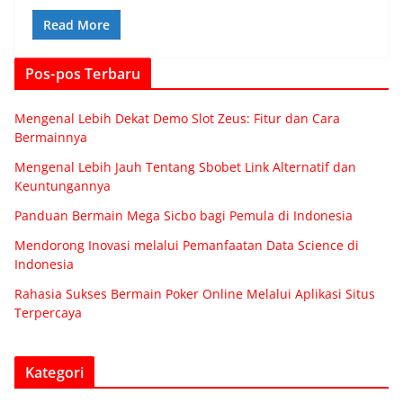
Read More
Pos-pos Terbaru
Mengenal Lebih Dekat Demo Slot Zeus: Fitur dan Cara
Bermainnya
Mengenal Lebih Jauh Tentang Sbobet Link Alternatif dan
Keuntungannya
Panduan Bermain Mega Sicbo bagi Pemula di Indonesia
Mendorong Inovasi melalui Pemanfaatan Data Science di
Indonesia
Rahasia Sukses Bermain Poker Online Melalui Aplikasi Situs
Terpercaya
Kategori