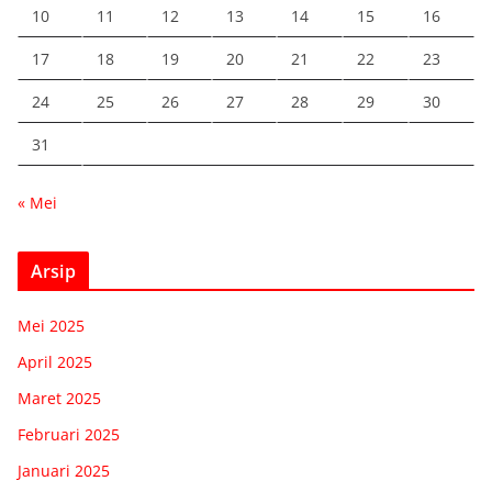
10
11
12
13
14
15
16
17
18
19
20
21
22
23
24
25
26
27
28
29
30
31
« Mei
Arsip
Mei 2025
April 2025
Maret 2025
Februari 2025
Januari 2025