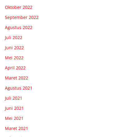
Oktober 2022
September 2022
Agustus 2022
Juli 2022
Juni 2022
Mei 2022
April 2022
Maret 2022
Agustus 2021
Juli 2021
Juni 2021
Mei 2021
Maret 2021