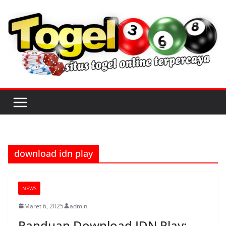
S
k
i
p
t
o
c
o
n
t
e
download idn play
n
t
NEWS
Maret 6, 2025
admin
Panduan Download IDN Play: