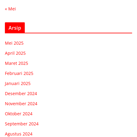
« Mei
Arsip
Mei 2025
April 2025
Maret 2025
Februari 2025
Januari 2025
Desember 2024
November 2024
Oktober 2024
September 2024
Agustus 2024