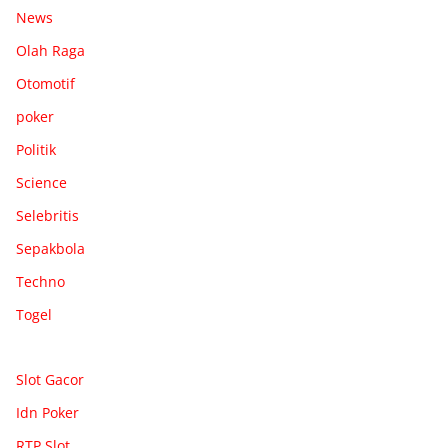
News
Olah Raga
Otomotif
poker
Politik
Science
Selebritis
Sepakbola
Techno
Togel
Slot Gacor
Idn Poker
RTP Slot