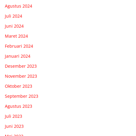
Agustus 2024
Juli 2024
Juni 2024
Maret 2024
Februari 2024
Januari 2024
Desember 2023
November 2023
Oktober 2023
September 2023
Agustus 2023
Juli 2023
Juni 2023