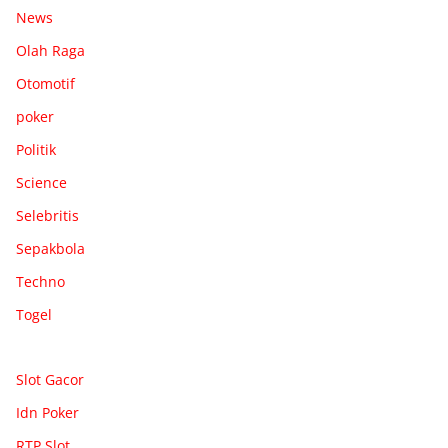
News
Olah Raga
Otomotif
poker
Politik
Science
Selebritis
Sepakbola
Techno
Togel
Slot Gacor
Idn Poker
RTP Slot