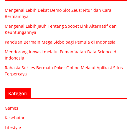
Mengenal Lebih Dekat Demo Slot Zeus: Fitur dan Cara
Bermainnya
Mengenal Lebih Jauh Tentang Sbobet Link Alternatif dan
Keuntungannya
Panduan Bermain Mega Sicbo bagi Pemula di Indonesia
Mendorong Inovasi melalui Pemanfaatan Data Science di
Indonesia
Rahasia Sukses Bermain Poker Online Melalui Aplikasi Situs
Terpercaya
Kategori
Games
Kesehatan
Lifestyle