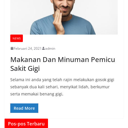
NEWS
Februari 24, 2021
admin
Makanan Dan Minuman Pemicu
Sakit Gigi
Selama ini anda yang telah rajin melakukan gosok gigi
sebanyak dua kali sehari, menyikat lidah, berkumur
serta memakai benang gigi,
Read More
Pos-pos Terbaru