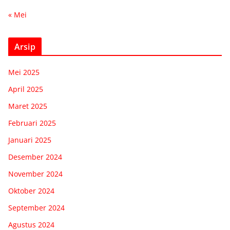
« Mei
Arsip
Mei 2025
April 2025
Maret 2025
Februari 2025
Januari 2025
Desember 2024
November 2024
Oktober 2024
September 2024
Agustus 2024