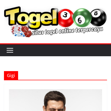
S
k
i
p
t
o
c
o
n
t
e
Gigi
n
t