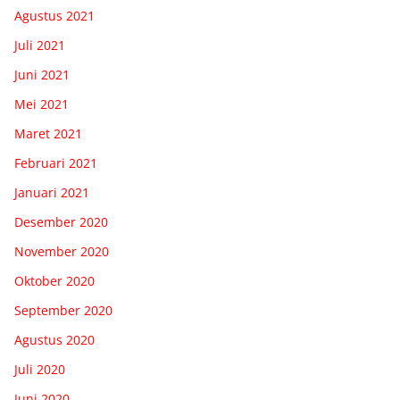
Agustus 2021
Juli 2021
Juni 2021
Mei 2021
Maret 2021
Februari 2021
Januari 2021
Desember 2020
November 2020
Oktober 2020
September 2020
Agustus 2020
Juli 2020
Juni 2020