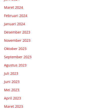
Maret 2024
Februari 2024
Januari 2024
Desember 2023
November 2023
Oktober 2023
September 2023
Agustus 2023
Juli 2023
Juni 2023
Mei 2023
April 2023
Maret 2023