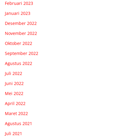
Februari 2023
Januari 2023
Desember 2022
November 2022
Oktober 2022
September 2022
Agustus 2022
Juli 2022
Juni 2022
Mei 2022
April 2022
Maret 2022
Agustus 2021
Juli 2021