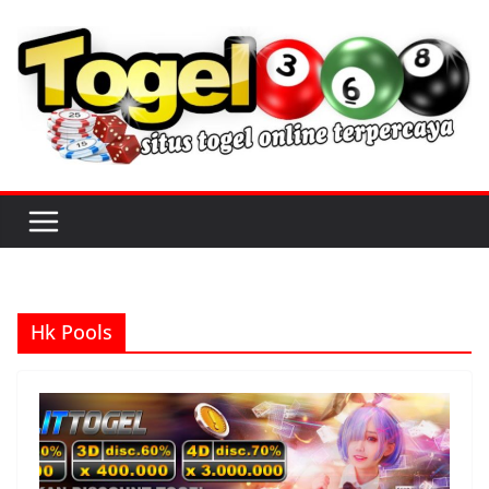
S
k
i
p
t
o
c
o
n
t
e
Hk Pools
n
t