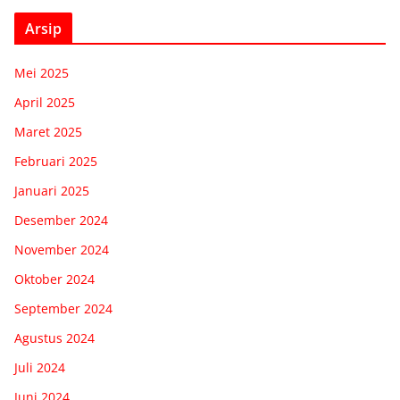
Arsip
Mei 2025
April 2025
Maret 2025
Februari 2025
Januari 2025
Desember 2024
November 2024
Oktober 2024
September 2024
Agustus 2024
Juli 2024
Juni 2024