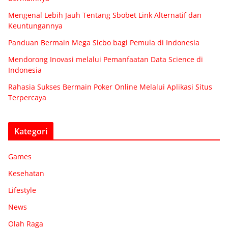
Mengenal Lebih Jauh Tentang Sbobet Link Alternatif dan
Keuntungannya
Panduan Bermain Mega Sicbo bagi Pemula di Indonesia
Mendorong Inovasi melalui Pemanfaatan Data Science di
Indonesia
Rahasia Sukses Bermain Poker Online Melalui Aplikasi Situs
Terpercaya
Kategori
Games
Kesehatan
Lifestyle
News
Olah Raga