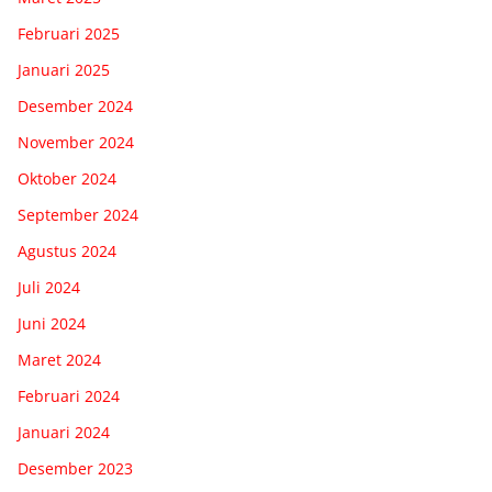
Februari 2025
Januari 2025
Desember 2024
November 2024
Oktober 2024
September 2024
Agustus 2024
Juli 2024
Juni 2024
Maret 2024
Februari 2024
Januari 2024
Desember 2023