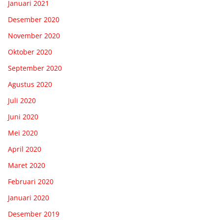
Januari 2021
Desember 2020
November 2020
Oktober 2020
September 2020
Agustus 2020
Juli 2020
Juni 2020
Mei 2020
April 2020
Maret 2020
Februari 2020
Januari 2020
Desember 2019