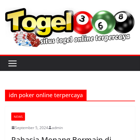
S
k
i
p
t
o
c
o
n
t
e
idn poker online terpercaya
n
t
NEWS
September 5, 2024
admin
Rahasia Menang Bermain di