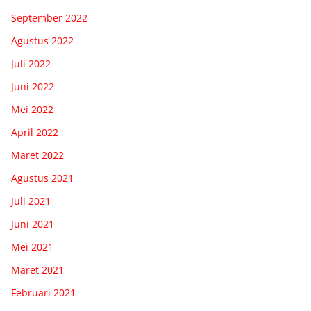
September 2022
Agustus 2022
Juli 2022
Juni 2022
Mei 2022
April 2022
Maret 2022
Agustus 2021
Juli 2021
Juni 2021
Mei 2021
Maret 2021
Februari 2021