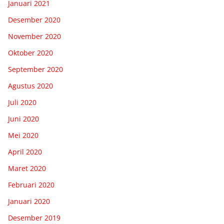
Januari 2021
Desember 2020
November 2020
Oktober 2020
September 2020
Agustus 2020
Juli 2020
Juni 2020
Mei 2020
April 2020
Maret 2020
Februari 2020
Januari 2020
Desember 2019