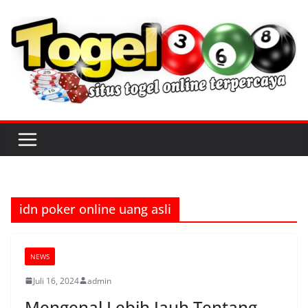
S
k
i
p
t
o
c
o
n
t
e
idn poker online uang asli
n
t
NEWS
Juli 16, 2024
admin
Mengenal Lebih Jauh Tentang