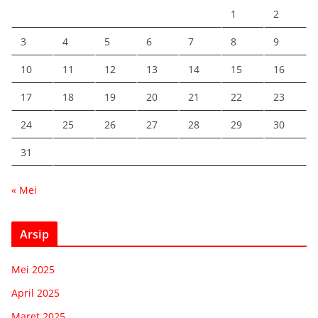
1
2
3
4
5
6
7
8
9
10
11
12
13
14
15
16
17
18
19
20
21
22
23
24
25
26
27
28
29
30
31
« Mei
Arsip
Mei 2025
April 2025
Maret 2025