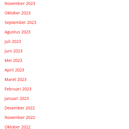
November 2023
Oktober 2023
September 2023
Agustus 2023
Juli 2023
Juni 2023
Mei 2023
April 2023
Maret 2023
Februari 2023
Januari 2023
Desember 2022
November 2022
Oktober 2022