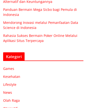
Alternatif dan Keuntungannya
Panduan Bermain Mega Sicbo bagi Pemula di
Indonesia
Mendorong Inovasi melalui Pemanfaatan Data
Science di Indonesia
Rahasia Sukses Bermain Poker Online Melalui
Aplikasi Situs Terpercaya
Kategori
Games
Kesehatan
Lifestyle
News
Olah Raga