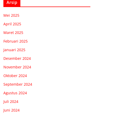
Arsip
Mei 2025
April 2025
Maret 2025
Februari 2025
Januari 2025
Desember 2024
November 2024
Oktober 2024
September 2024
Agustus 2024
Juli 2024
Juni 2024