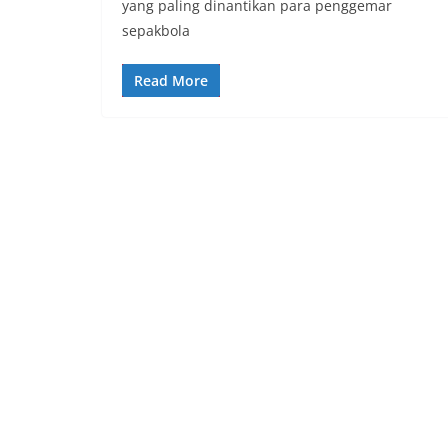
yang paling dinantikan para penggemar
sepakbola
Read More