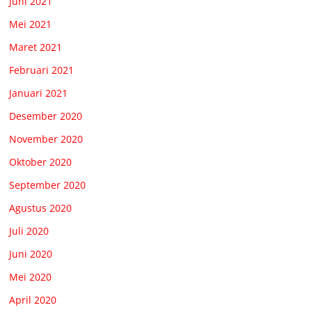
Juni 2021
Mei 2021
Maret 2021
Februari 2021
Januari 2021
Desember 2020
November 2020
Oktober 2020
September 2020
Agustus 2020
Juli 2020
Juni 2020
Mei 2020
April 2020