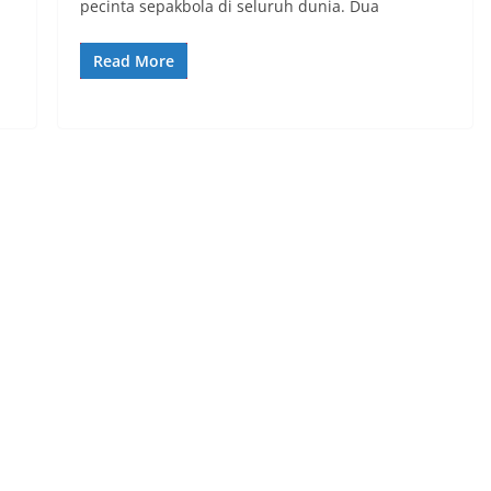
pecinta sepakbola di seluruh dunia. Dua
Read More