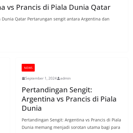
a vs Prancis di Piala Dunia Qatar
la Dunia Qatar Pertarungan sengit antara Argentina dan
NEWS
September 1, 2024
admin
Pertandingan Sengit:
Argentina vs Prancis di Piala
Dunia
a
Pertandingan Sengit: Argentina vs Prancis di Piala
Dunia memang menjadi sorotan utama bagi para