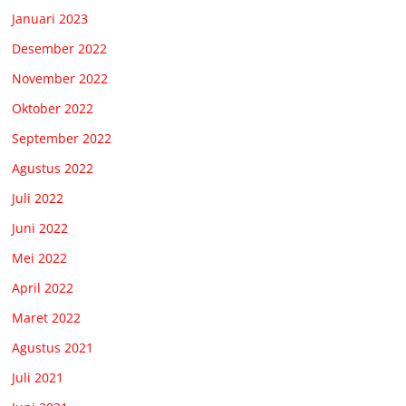
Januari 2023
Desember 2022
November 2022
Oktober 2022
September 2022
Agustus 2022
Juli 2022
Juni 2022
Mei 2022
April 2022
Maret 2022
Agustus 2021
Juli 2021