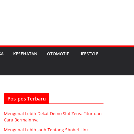
GA
KESEHATAN
OTOMOTIF
LIFESTYLE
Pos-pos Terbaru
Mengenal Lebih Dekat Demo Slot Zeus: Fitur dan
Cara Bermainnya
Mengenal Lebih Jauh Tentang Sbobet Link