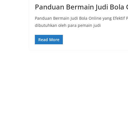
Panduan Bermain Judi Bola O
Panduan Bermain Judi Bola Online yang Efektif 
dibutuhkan oleh para pemain judi
Read More