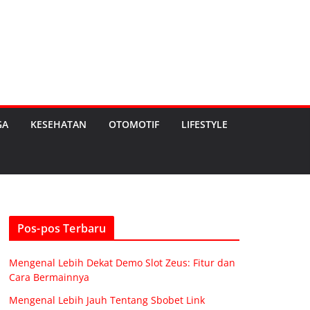
GA
KESEHATAN
OTOMOTIF
LIFESTYLE
Pos-pos Terbaru
Mengenal Lebih Dekat Demo Slot Zeus: Fitur dan
Cara Bermainnya
Mengenal Lebih Jauh Tentang Sbobet Link