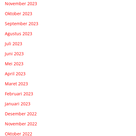
November 2023
Oktober 2023
September 2023
Agustus 2023
Juli 2023
Juni 2023
Mei 2023
April 2023
Maret 2023
Februari 2023
Januari 2023
Desember 2022
November 2022
Oktober 2022