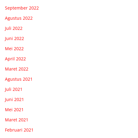
September 2022
Agustus 2022
Juli 2022
Juni 2022
Mei 2022
April 2022
Maret 2022
Agustus 2021
Juli 2021
Juni 2021
Mei 2021
Maret 2021
Februari 2021