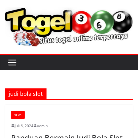
S
k
i
p
t
o
c
o
n
t
e
judi bola slot
n
t
NEWS
Juli 6, 2024
admin
Panduan Bermain Judi Bola Slot