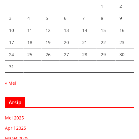
1
2
3
4
5
6
7
8
9
10
11
12
13
14
15
16
17
18
19
20
21
22
23
24
25
26
27
28
29
30
31
« Mei
Arsip
Mei 2025
April 2025
Maret 2025