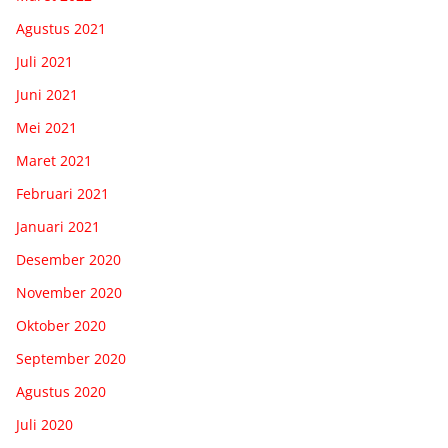
Agustus 2021
Juli 2021
Juni 2021
Mei 2021
Maret 2021
Februari 2021
Januari 2021
Desember 2020
November 2020
Oktober 2020
September 2020
Agustus 2020
Juli 2020