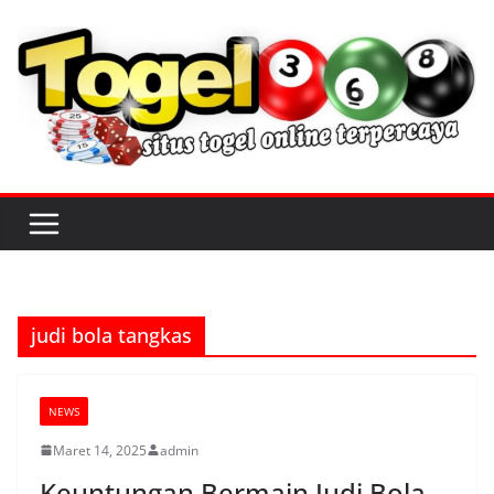
S
k
i
p
t
o
c
o
n
t
e
judi bola tangkas
n
t
NEWS
Maret 14, 2025
admin
Keuntungan Bermain Judi Bola