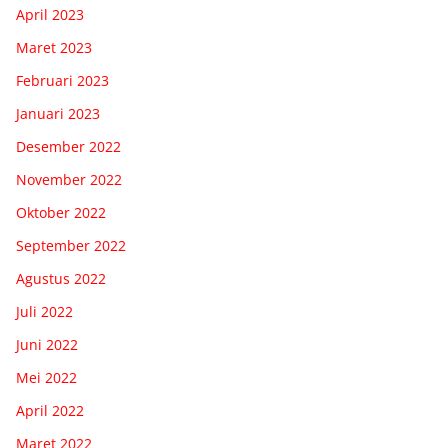
April 2023
Maret 2023
Februari 2023
Januari 2023
Desember 2022
November 2022
Oktober 2022
September 2022
Agustus 2022
Juli 2022
Juni 2022
Mei 2022
April 2022
Maret 2022