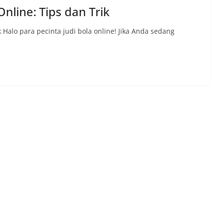
nline: Tips dan Trik
 Halo para pecinta judi bola online! Jika Anda sedang