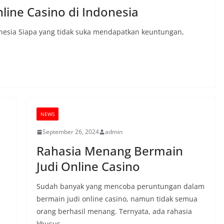
ine Casino di Indonesia
nesia Siapa yang tidak suka mendapatkan keuntungan,
NEWS
September 26, 2024
admin
Rahasia Menang Bermain
Judi Online Casino
Sudah banyak yang mencoba peruntungan dalam
bermain judi online casino, namun tidak semua
orang berhasil menang. Ternyata, ada rahasia
khusus