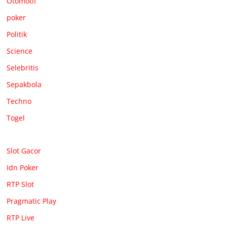
Otomotif
poker
Politik
Science
Selebritis
Sepakbola
Techno
Togel
Slot Gacor
Idn Poker
RTP Slot
Pragmatic Play
RTP Live