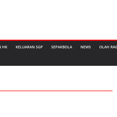
N HK
KELUARAN SGP
SEPAKBOLA
NEWS
OLAH RA