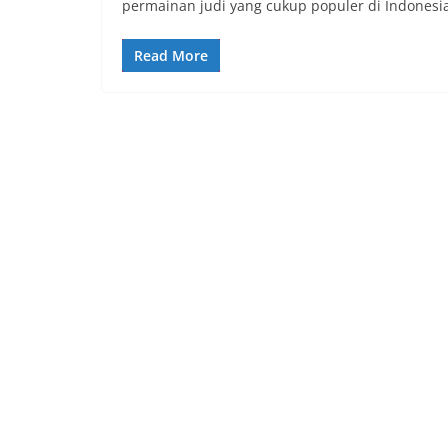
permainan judi yang cukup populer di Indonesia
Read More