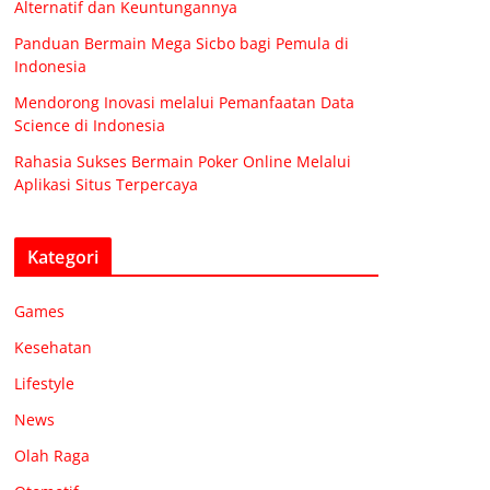
Alternatif dan Keuntungannya
Panduan Bermain Mega Sicbo bagi Pemula di
Indonesia
Mendorong Inovasi melalui Pemanfaatan Data
Science di Indonesia
Rahasia Sukses Bermain Poker Online Melalui
Aplikasi Situs Terpercaya
Kategori
Games
Kesehatan
Lifestyle
News
Olah Raga