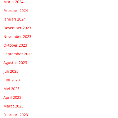
Maret 2024
Februari 2024
Januari 2024
Desember 2023
November 2023
Oktober 2023
September 2023
Agustus 2023
Juli 2023
Juni 2023
Mei 2023
April 2023
Maret 2023
Februari 2023